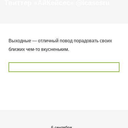
Твиттер «АйКейсес» ‏@icasesru
Выходные — отличный повод порадовать своих
близких чем-то вкусненьким.
6 сентября