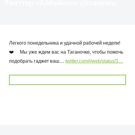
Твиттер «АйКейсес» ‏@icasesru
Легкого понедельника и удачной рабочей недели!
❤️ ⠀ Мы уже ждем вас на Таганочке, чтобы помочь
подобрать гаджет ваш…
twitter.com/i/web/status/1…