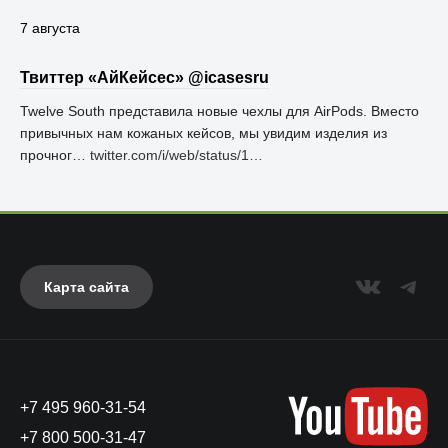
7 августа
Твиттер «АйКейсес» ‏@icasesru
Twelve South представила новые чехлы для AirPods. Вместо
привычных нам кожаных кейсов, мы увидим изделия из
прочног…
twitter.com/i/web/status/1…
Карта сайта
+7 495 960-31-54
+7 800 500-31-47