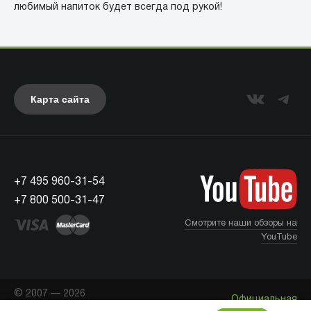
любимый напиток будет всегда под рукой! ⠀
Карта сайта
+7 495 960-31-54
+7 800 500-31-47
Смотрите наши обзоры на
YouTube
© 2007 — 2026
Официальная
«Айкейсес»
. Все права
Что с моим заказом?
информация