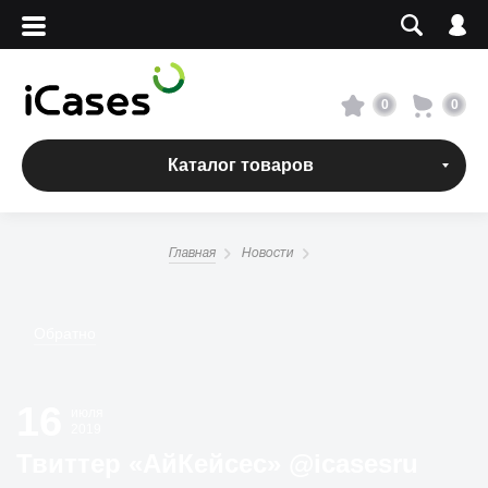
Вход
Регистрация
Сервисный центр
0
0
О магазине
Каталог товаров
Оплата и доставка
Главная
Новости
Адреса магазинов
Обратно
Вакансии
16
+7 495 960-31-54
июля
2019
+7 800 500-31-47
Твиттер «АйКейсес» ‏@icasesru