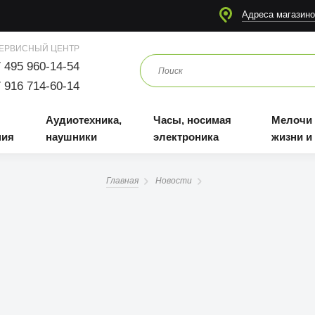
я
Аудиотехника, наушники
Часы, носимая электроника
Мелочи для жизни и отдыха
Адреса магазино
ЕРВИСНЫЙ ЦЕНТР
 495 960-14-54
 916 714-60-14
Аудиотехника,
Часы, носимая
Мелочи
ния
наушники
электроника
жизни и
Главная
Новости