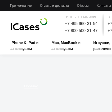
iPhone & iPad и аксессуары
Mac, MacBook и аксессуары
Игрушки, развлечени
Про компанию
Оплата и доставка
Обзоры
Контакты
ИНТЕРНЕТ МАГАЗИН
С
+7 495 960-31-54
+7
+7 800 500-31-47
+7
iPhone & iPad и
Mac, MacBook и
Игрушки,
аксессуары
аксессуары
развлече
Обратно