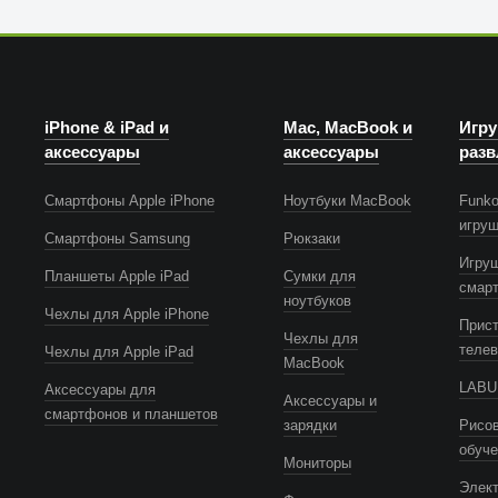
iPhone & iPad и
Mac, MacBook и
Игру
аксессуары
аксессуары
разв
Смартфоны Apple iPhone
Ноутбуки MacBook
Funko
игру
Смартфоны Samsung
Рюкзаки
Игру
Планшеты Apple iPad
Сумки для
смар
ноутбуков
Чехлы для Apple iPhone
Прист
Чехлы для
телев
Чехлы для Apple iPad
MacBook
LABUB
Аксессуары для
Аксессуары и
смартфонов и планшетов
зарядки
Рисов
обуч
Мониторы
Элек