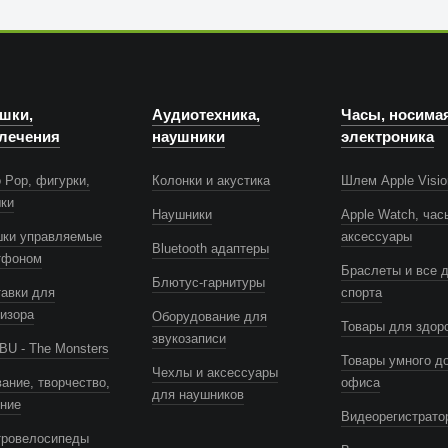
шки,
Аудиотехника,
Часы, носима
лечения
наушники
электроника
 Pop, фигурки,
Колонки и акустика
Шлем Apple Visio
шки
Наушники
Apple Watch, час
шки управляемые
аксессуары
Bluetooth адаптеры
тфоном
Браслеты и все 
Блютус-гарнитуры
авки для
спорта
изора
Оборудование для
Товары для здор
звукозаписи
U - The Monsters
Товары умного д
Чехлы и аксессуары
ание, творчество,
офиса
для наушников
ение
Видеорегистрато
тровелосипеды