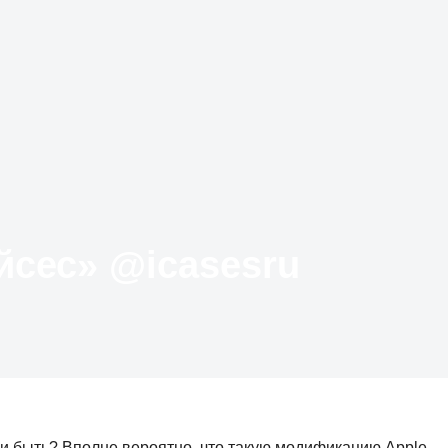
Твиттер «АйКейсес» ‏@icasesru
и быть? Вполне вероятно, что такую модификацию Apple