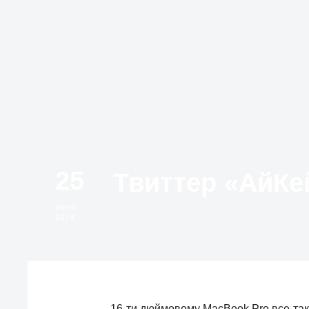
25
июня
2019
16-ти дюймовому MacBook Pro все-так