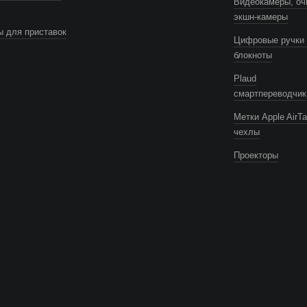
Видеокамеры, оч
экшн-камеры
 для приставок
Цифровые ручки 
блокноты
Plaud
смартпереводчик
Метки Apple AirTa
чехлы
Проекторы