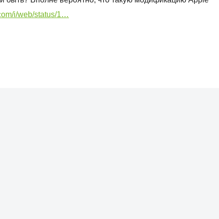
.com/i/web/status/1…