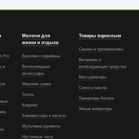
я
Мелочи для
Товары взрослым
жизни и отдыха
Смазки и презервативы
n Pro
Брелоки и карабины
Витамины и
ы и
Велосипедные
возбуждающие средства
аксессуары
Мастурбаторы
для
Женские сумки
Свечи и масла
Зонты
Тренажеры Кегеля
овья
Коврики
Умные вибраторы
ома,
Компрессоры и насосы
Мультиинструменты
ры
Настенные часы