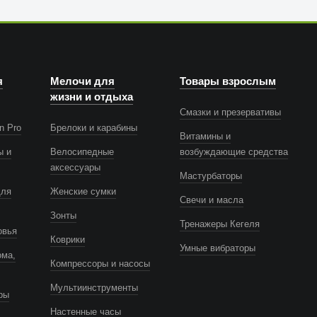
я
Мелочи для
Товары взрослым
жизни и отдыха
Смазки и презервативы
n Pro
Брелоки и карабины
Витамины и
ы и
Велосипедные
возбуждающие средства
аксессуары
Мастурбаторы
для
Женские сумки
Свечи и масла
Зонты
Тренажеры Кегеля
овья
Коврики
Умные вибраторы
ома,
Компрессоры и насосы
Мультиинструменты
ры
Настенные часы