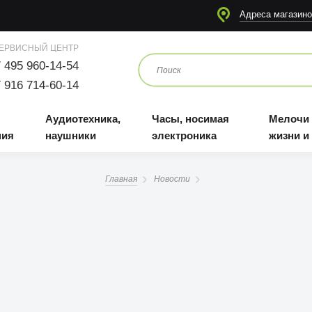
я
Аудиотехника, наушники
Часы, носимая электроника
Мелочи для жизни и отдыха
Адреса магазино
ЕРВИСНЫЙ ЦЕНТР
 495 960-14-54
 916 714-60-14
Аудиотехника,
Часы, носимая
Мелочи
ния
наушники
электроника
жизни и
Главная
Новости