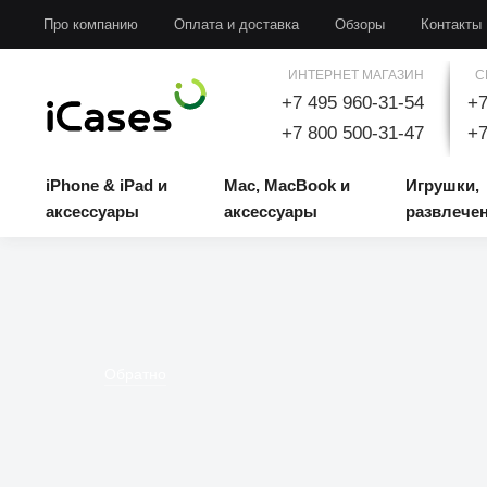
iPhone & iPad и аксессуары
Mac, MacBook и аксессуары
Игрушки, развлечени
Про компанию
Оплата и доставка
Обзоры
Контакты
ИНТЕРНЕТ МАГАЗИН
С
+7 495 960-31-54
+7
+7 800 500-31-47
+7
iPhone & iPad и
Mac, MacBook и
Игрушки,
аксессуары
аксессуары
развлече
Обратно