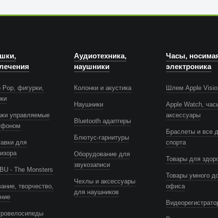
шки,
Аудиотехника,
Часы, носима
лечения
наушники
электроника
 Pop, фигурки,
Колонки и акустика
Шлем Apple Visio
шки
Наушники
Apple Watch, час
шки управляемые
аксессуары
Bluetooth адаптеры
тфоном
Браслеты и все 
Блютус-гарнитуры
авки для
спорта
изора
Оборудование для
Товары для здор
звукозаписи
U - The Monsters
Товары умного д
Чехлы и аксессуары
ание, творчество,
офиса
для наушников
ение
Видеорегистрато
тровелосипеды