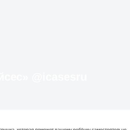
Твиттер «АйКейсес» ‏@icasesru
грушка, которая поможет вашему ребёнку самостоятельно