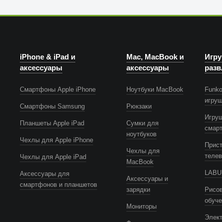
iPhone & iPad и
Mac, MacBook и
Игру
аксессуары
аксессуары
разв
Смартфоны Apple iPhone
Ноутбуки MacBook
Funko
игру
Смартфоны Samsung
Рюкзаки
Игру
Планшеты Apple iPad
Сумки для
смар
ноутбуков
Чехлы для Apple iPhone
Прист
Чехлы для
телев
Чехлы для Apple iPad
MacBook
LABUB
Аксессуары для
Аксессуары и
смартфонов и планшетов
зарядки
Рисов
обуч
Мониторы
Элек