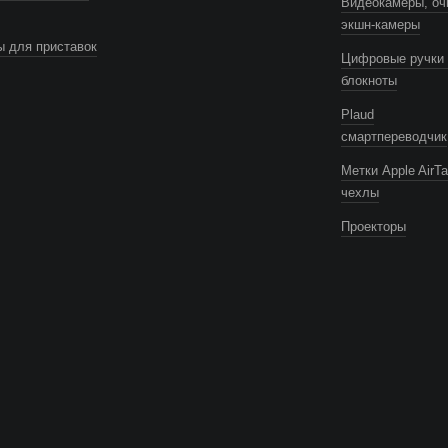
Видеокамеры, оч
экшн-камеры
 для приставок
Цифровые ручки 
блокноты
Plaud
смартпереводчик
Метки Apple AirTa
чехлы
Проекторы