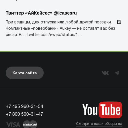
Твиттер «АйКейсес» ‏@icasesru
Три вещицы, для отпуска или любой другой поездки. ⠀ 1️⃣
Компактные «повербанки» Aukey — не оставят вас без
связи. В…
twitter.com/i/web/status/1…
Карта сайта
+7 495 960-31-54
+7 800 500-31-47
Смотрите наши обзоры на