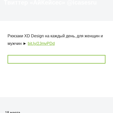
Твиттер «АйКейсес» ‏@icasesru
Рюкзаки XD Design на каждый день, для женщин и
мужчин ►
bit.ly/2JmvPDd
18 марта