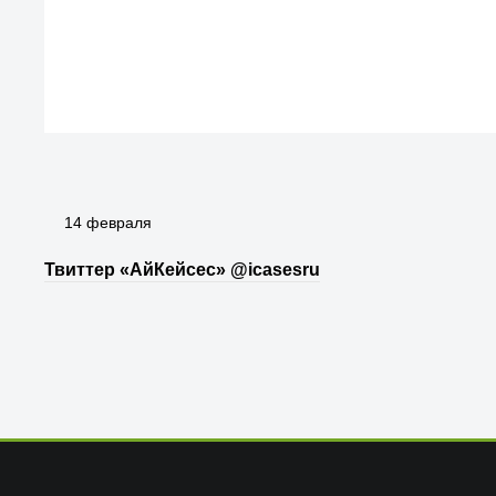
14 февраля
Твиттер «АйКейсес» ‏@icasesru