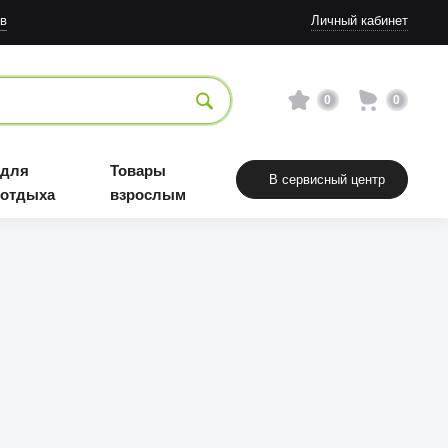
Товары взрослым
в
Личный кабинет
0
0
 для
Товары
В сервисный центр
 отдыха
взрослым