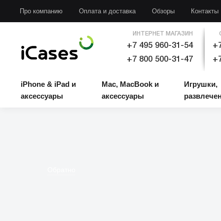
iPhone & iPad и аксессуары
Mac, MacBook и аксессуары
Игрушки, развлечени
Про компанию
Оплата и доставка
Обзоры
Контакты
ИНТЕРНЕТ МАГАЗИН
+7 495 960-31-54
+7
+7 800 500-31-47
+7
iPhone & iPad и
Mac, MacBook и
Игрушки,
аксессуары
аксессуары
развлече
Обратно