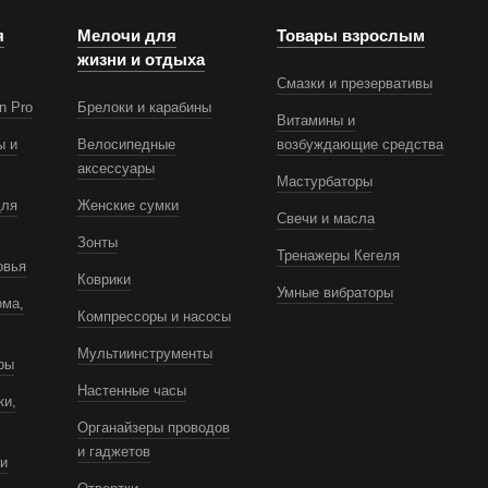
я
Мелочи для
Товары взрослым
жизни и отдыха
Смазки и презервативы
n Pro
Брелоки и карабины
Витамины и
ы и
Велосипедные
возбуждающие средства
аксессуары
Мастурбаторы
для
Женские сумки
Свечи и масла
Зонты
Тренажеры Кегеля
овья
Коврики
Умные вибраторы
ома,
Компрессоры и насосы
Мультиинструменты
ры
Настенные часы
ки,
Органайзеры проводов
и гаджетов
и