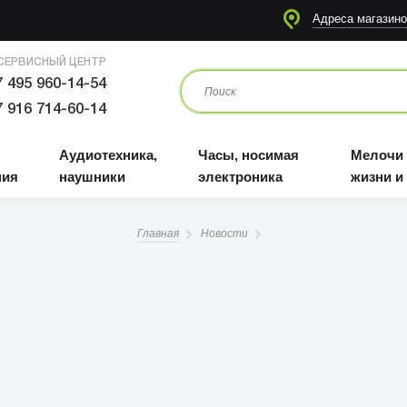
я
Аудиотехника, наушники
Часы, носимая электроника
Мелочи для жизни и отдыха
Адреса магазино
СЕРВИСНЫЙ ЦЕНТР
 495 960-14-54
 916 714-60-14
Аудиотехника,
Часы, носимая
Мелочи
ния
наушники
электроника
жизни и
Главная
Новости