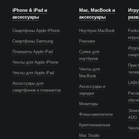
iPhone & iPad и
Mac, MacBook и
Игру
аксессуары
аксессуары
разв
Смартфоны Apple iPhone
Ноутбуки MacBook
Funko
игру
Смартфоны Samsung
Рюкзаки
Игру
Планшеты Apple iPad
Сумки для
смар
ноутбуков
Чехлы для Apple iPhone
Прист
Чехлы для
телев
Чехлы для Apple iPad
MacBook
LABUB
Аксессуары для
Аксессуары и
смартфонов и планшетов
зарядки
Рисов
обуч
Мониторы
Элек
Флеш-накопители
ADO
Криптокошельки
Чехлы
Mac Studio