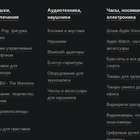
шки,
Аудиотехника,
Часы, носима
лечения
наушники
электроника
 Pop, фигурки,
Колонки и акустика
Шлем Apple Visio
шки
Наушники
Apple Watch, час
шки управляемые
аксессуары
Bluetooth адаптеры
тфоном
Браслеты и все 
Блютус-гарнитуры
авки для
спорта
изора
Оборудование для
Товары для здор
звукозаписи
U - The Monsters
Товары умного д
Чехлы и аксессуары
ание, творчество,
офиса
для наушников
ение
Видеорегистрато
тровелосипеды
Видеокамеры, оч
экшн-камеры
 для приставок
Цифровые ручки 
блокноты