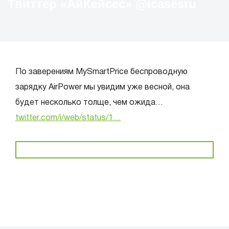
Твиттер «АйКейсес» ‏@icasesru
По заверениям MySmartPrice беспроводную
зарядку AirPower мы увидим уже весной, она
будет несколько толще, чем ожида…
twitter.com/i/web/status/1…