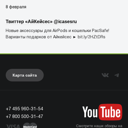
8 февраля
Твиттер «АйКейсес» ‏@icasesru
Новые аксессуары для AirPods и кошельки PacSafe!
Варианты подарков от Айкейсес ►
bit.ly/2HZtDRs
Карта сайта
+7 495 960-31-54
+7 800 500-31-47
Смотрите наши обзоры на