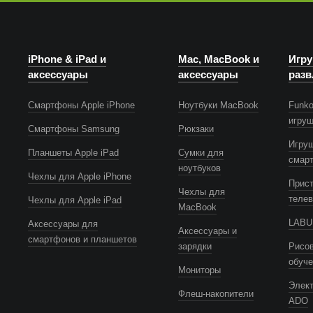
iPhone & iPad и
Mac, MacBook и
Игру
аксессуары
аксессуары
разв
Смартфоны Apple iPhone
Ноутбуки MacBook
Funko
игру
Смартфоны Samsung
Рюкзаки
Игру
Планшеты Apple iPad
Сумки для
смар
ноутбуков
Чехлы для Apple iPhone
Прист
Чехлы для
телев
Чехлы для Apple iPad
MacBook
LABUB
Аксессуары для
Аксессуары и
смартфонов и планшетов
зарядки
Рисов
обуч
Мониторы
Элек
Флеш-накопители
ADO