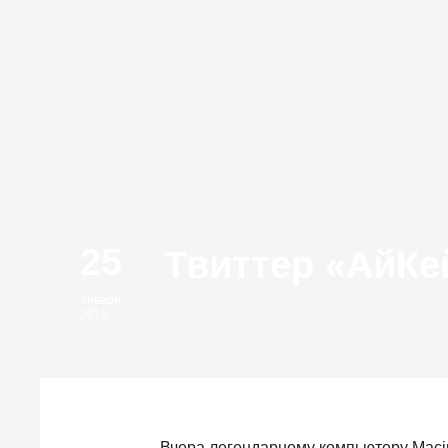
25
января
2019
Вчера легендарному компьютеру Macin