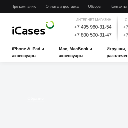
iPhone & iPad и аксессуары
Mac, MacBook и аксессуары
Игрушки, развлечени
Про компанию
Оплата и доставка
Обзоры
Контакты
ИНТЕРНЕТ МАГАЗИН
С
+7 495 960-31-54
+7
+7 800 500-31-47
+7
iPhone & iPad и
Mac, MacBook и
Игрушки,
аксессуары
аксессуары
развлече
Обратно