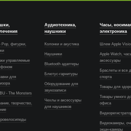
шки,
Аудиотехника,
Часы, носима
лечения
наушники
электроника
 Pop, фигурки,
Колонки и акустика
Шлем Apple Visio
шки
Наушники
Apple Watch, час
шки управляемые
аксессуары
Bluetooth адаптеры
тфоном
Браслеты и все 
Блютус-гарнитуры
авки для
спорта
изора
Оборудование для
Товары для здор
звукозаписи
U - The Monsters
Товары умного д
Чехлы и аксессуары
ание, творчество,
офиса
для наушников
ение
Видеорегистрато
тровелосипеды
Видеокамеры, оч
экшн-камеры