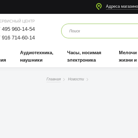
я
Аудиотехника, наушники
Часы, носимая электроника
Мелочи для жизни и отдыха
Адреса магазино
ЕРВИСНЫЙ ЦЕНТР
 495 960-14-54
 916 714-60-14
Аудиотехника,
Часы, носимая
Мелочи
ния
наушники
электроника
жизни и
Главная
Новости