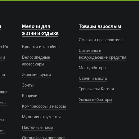
я
Мелочи для
Товары взрослым
жизни и отдыха
Смазки и презервативы
n Pro
Брелоки и карабины
Витамины и
ы и
Велосипедные
возбуждающие средства
аксессуары
Мастурбаторы
для
Женские сумки
Свечи и масла
Зонты
Тренажеры Кегеля
овья
Коврики
Умные вибраторы
ома,
Компрессоры и насосы
Мультиинструменты
ры
Настенные часы
ки,
Органайзеры проводов