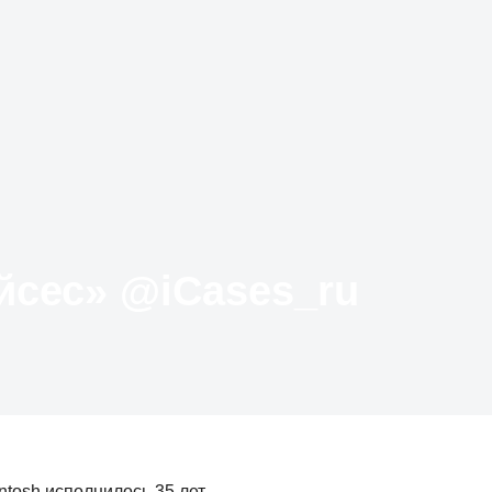
Твиттер «АйКейсес» ‏@iCases_ru
tosh исполнилось 35 лет.