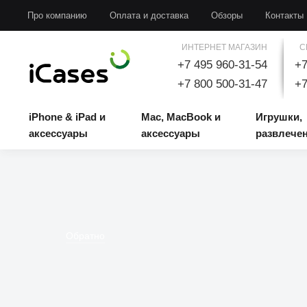
iPhone & iPad и аксессуары
Mac, MacBook и аксессуары
Игрушки, развлечени
Про компанию
Оплата и доставка
Обзоры
Контакты
ИНТЕРНЕТ МАГАЗИН
С
+7 495 960-31-54
+7
+7 800 500-31-47
+7
iPhone & iPad и
Mac, MacBook и
Игрушки,
аксессуары
аксессуары
развлече
Обратно