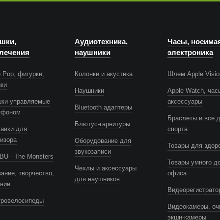
шки,
Аудиотехника,
Часы, носима
лечения
наушники
электроника
 Pop, фигурки,
Колонки и акустика
Шлем Apple Visio
шки
Наушники
Apple Watch, час
шки управляемые
аксессуары
Bluetooth адаптеры
тфоном
Браслеты и все 
Блютус-гарнитуры
авки для
спорта
изора
Оборудование для
Товары для здор
звукозаписи
U - The Monsters
Товары умного д
Чехлы и аксессуары
ание, творчество,
офиса
для наушников
ение
Видеорегистрато
тровелосипеды
Видеокамеры, оч
экшн-камеры