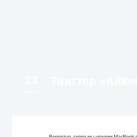
23
января
2019
Вероятно, скоро мы увидим MacBook 