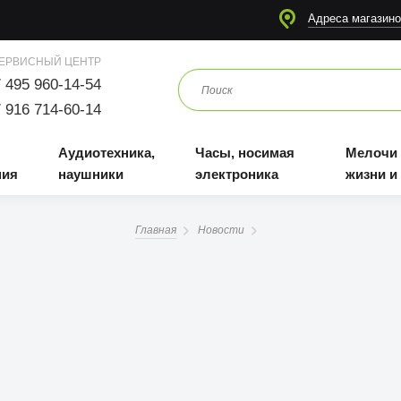
я
Аудиотехника, наушники
Часы, носимая электроника
Мелочи для жизни и отдыха
Адреса магазино
ЕРВИСНЫЙ ЦЕНТР
 495 960-14-54
 916 714-60-14
Аудиотехника,
Часы, носимая
Мелочи
ния
наушники
электроника
жизни и
Главная
Новости