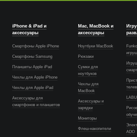
iPhone & iPad и
Mac, MacBook и
Игру
аксессуары
аксессуары
разв
Смартфоны Apple iPhone
Ноутбуки MacBook
Funko
игру
Смартфоны Samsung
Рюкзаки
Игру
Планшеты Apple iPad
Сумки для
смар
ноутбуков
Чехлы для Apple iPhone
Прист
Чехлы для
телев
Чехлы для Apple iPad
MacBook
LABUB
Аксессуары для
Аксессуары и
смартфонов и планшетов
зарядки
Рисов
обуч
Мониторы
Элек
Флеш-накопители
ADO