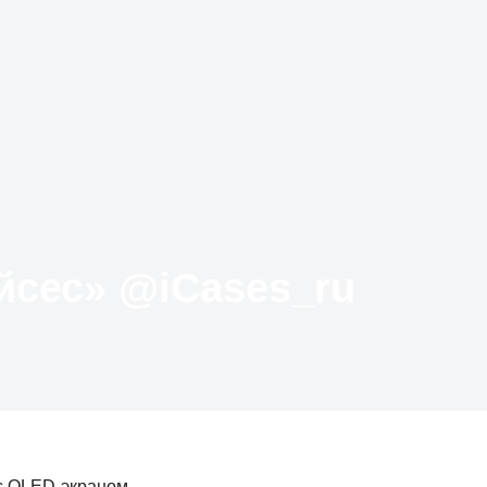
Твиттер «АйКейсес» ‏@iCases_ru
с OLED-экраном.