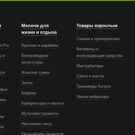
я
Мелочи для
Товары взрослым
жизни и отдыха
Смазки и презервативы
n Pro
Брелоки и карабины
Витамины и
ы и
Велосипедные
возбуждающие средства
аксессуары
Мастурбаторы
для
Женские сумки
Свечи и масла
Зонты
Тренажеры Кегеля
овья
Коврики
Умные вибраторы
ома,
Компрессоры и насосы
Мультиинструменты
ры
Настенные часы
ки,
Органайзеры проводов