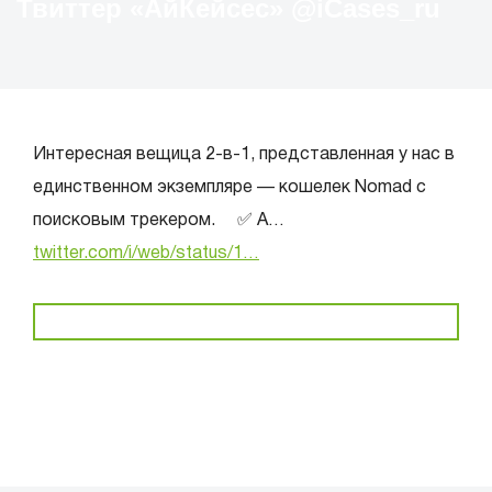
Твиттер «АйКейсес» ‏@iCases_ru
Интересная вещица 2-в-1, представленная у нас в
единственном экземпляре — кошелек Nomad с
поисковым трекером. ⠀ ✅ А…
twitter.com/i/web/status/1…