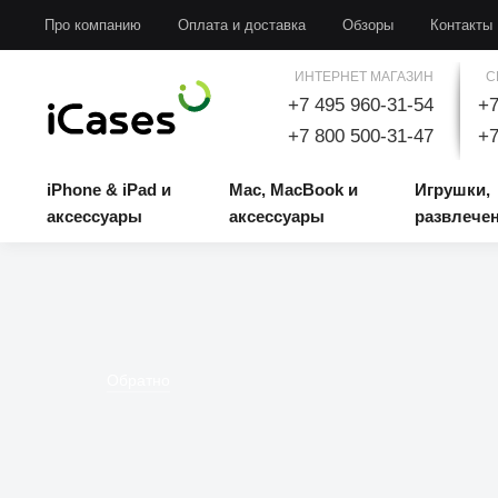
iPhone & iPad и аксессуары
Mac, MacBook и аксессуары
Игрушки, развлечени
Про компанию
Оплата и доставка
Обзоры
Контакты
ИНТЕРНЕТ МАГАЗИН
С
+7 495 960-31-54
+7
+7 800 500-31-47
+7
iPhone & iPad и
Mac, MacBook и
Игрушки,
аксессуары
аксессуары
развлече
Обратно