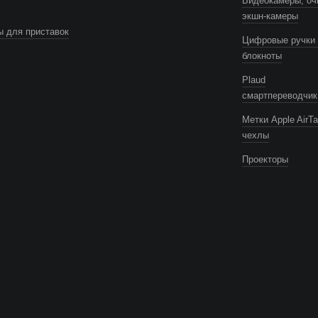
Видеокамеры, оч
экшн-камеры
 для приставок
Цифровые ручки 
блокноты
Plaud
смартпереводчик
Метки Apple AirTa
чехлы
Проекторы