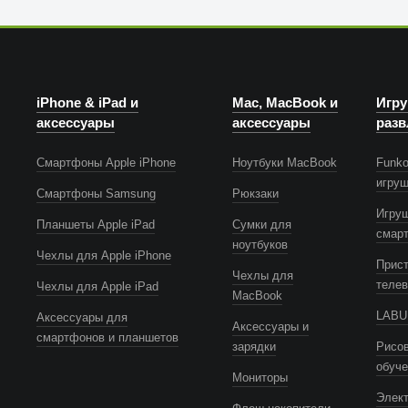
iPhone & iPad и
Mac, MacBook и
Игру
аксессуары
аксессуары
разв
Смартфоны Apple iPhone
Ноутбуки MacBook
Funko
игру
Смартфоны Samsung
Рюкзаки
Игру
Планшеты Apple iPad
Сумки для
смар
ноутбуков
Чехлы для Apple iPhone
Прист
Чехлы для
телев
Чехлы для Apple iPad
MacBook
LABUB
Аксессуары для
Аксессуары и
смартфонов и планшетов
зарядки
Рисов
обуч
Мониторы
Элек