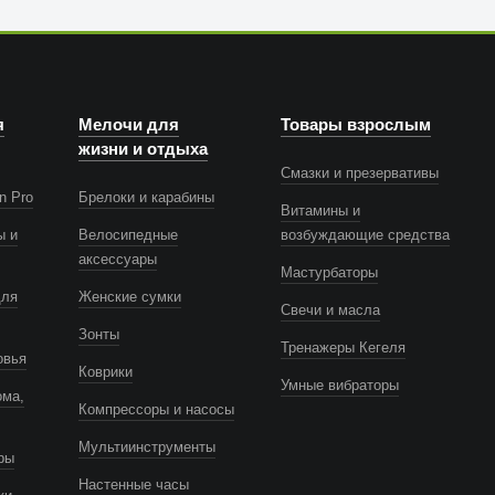
я
Мелочи для
Товары взрослым
жизни и отдыха
Смазки и презервативы
n Pro
Брелоки и карабины
Витамины и
ы и
Велосипедные
возбуждающие средства
аксессуары
Мастурбаторы
для
Женские сумки
Свечи и масла
Зонты
Тренажеры Кегеля
овья
Коврики
Умные вибраторы
ома,
Компрессоры и насосы
Мультиинструменты
ры
Настенные часы