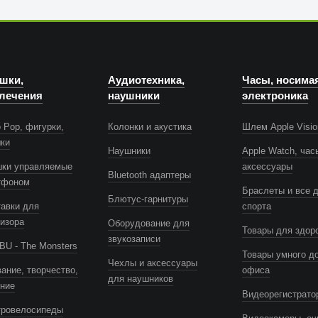
шки,
Аудиотехника,
Часы, носима
лечения
наушники
электроника
 Pop, фигурки,
Колонки и акустика
Шлем Apple Visio
шки
Наушники
Apple Watch, час
шки управляемые
аксессуары
Bluetooth адаптеры
тфоном
Браслеты и все 
Блютус-гарнитуры
авки для
спорта
изора
Оборудование для
Товары для здор
звукозаписи
U - The Monsters
Товары умного д
Чехлы и аксессуары
ание, творчество,
офиса
для наушников
ение
Видеорегистрато
тровелосипеды