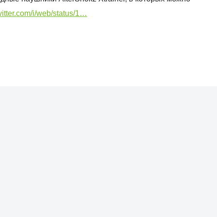
witter.com/i/web/status/1…