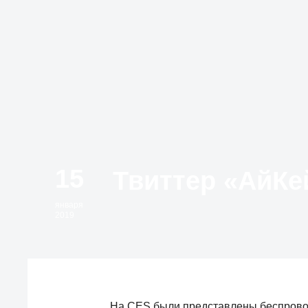
15
января
2019
На CES были представлены беспроводн