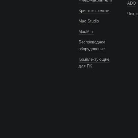
Флеш-накопители
ADO
Криптокошельки
Чехлы
Mac Studio
MacMini
Беспроводное
оборудование
Комплектующие
для ПК