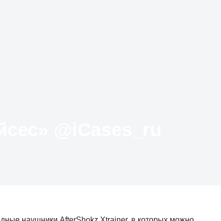
Твиттер «АйКейсес» ‏@iCases_ru
ые наушники AfterShokz Xtrainer, в которых можно