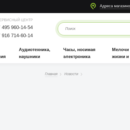
я
Аудиотехника, наушники
Часы, носимая электроника
Мелочи для жизни и отдыха
Адреса магазино
ЕРВИСНЫЙ ЦЕНТР
 495 960-14-54
 916 714-60-14
Аудиотехника,
Часы, носимая
Мелочи
ния
наушники
электроника
жизни и
Главная
Новости