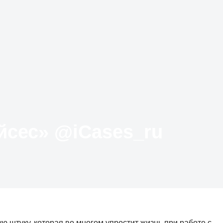
Твиттер «АйКейсес» ‏@iCases_ru
ю штуку, которая во многом упростит жизнь при работе с