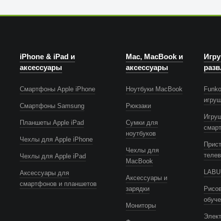
iPhone & iPad и
Mac, MacBook и
Игру
аксессуары
аксессуары
разв
Смартфоны Apple iPhone
Ноутбуки MacBook
Funko
игру
Смартфоны Samsung
Рюкзаки
Игру
Планшеты Apple iPad
Сумки для
смар
ноутбуков
Чехлы для Apple iPhone
Прист
Чехлы для
телев
Чехлы для Apple iPad
MacBook
LABUB
Аксессуары для
Аксессуары и
смартфонов и планшетов
зарядки
Рисов
обуч
Мониторы
Элек