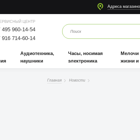
я
Аудиотехника, наушники
Часы, носимая электроника
Мелочи для жизни и отдыха
Адреса магазино
ЕРВИСНЫЙ ЦЕНТР
 495 960-14-54
 916 714-60-14
Аудиотехника,
Часы, носимая
Мелочи
ния
наушники
электроника
жизни и
Главная
Новости