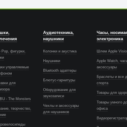
шки,
Аудиотехника,
Часы, носима
лечения
наушники
электроника
 Pop, фигурки,
Колонки и акустика
Шлем Apple Visio
шки
Наушники
Apple Watch, час
шки управляемые
аксессуары
Bluetooth адаптеры
тфоном
Браслеты и все 
Блютус-гарнитуры
авки для
спорта
изора
Оборудование для
Товары для здор
звукозаписи
U - The Monsters
Товары умного д
Чехлы и аксессуары
ание, творчество,
офиса
для наушников
ение
Видеорегистрато
тровелосипеды