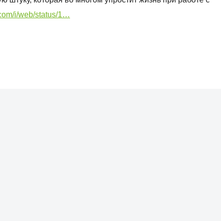
.com/i/web/status/1…