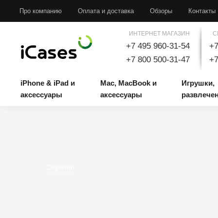
iPhone & iPad и аксессуары
Mac, MacBook и аксессуары
Игрушки, развлечени
Про компанию
Оплата и доставка
Обзоры
Контакты
ИНТЕРНЕТ МАГАЗИН
С
+7 495 960-31-54
+7
+7 800 500-31-47
+7
iPhone & iPad и
Mac, MacBook и
Игрушки,
аксессуары
аксессуары
развлече
Обратно