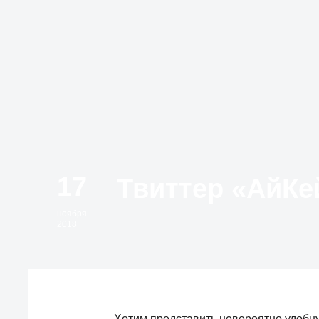
17
ноября
2018
Хотим представить невероятно удобну