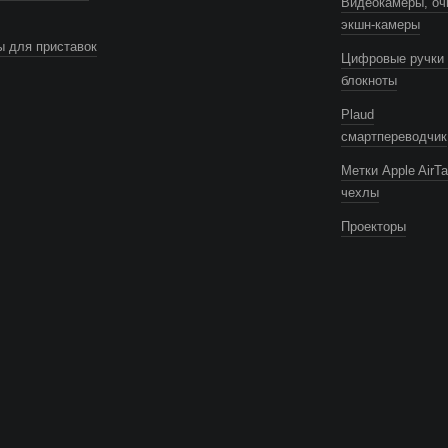
Видеокамеры, оч
экшн-камеры
 для приставок
Цифровые ручки 
блокноты
Plaud
смартпереводчик
Метки Apple AirTa
чехлы
Проекторы