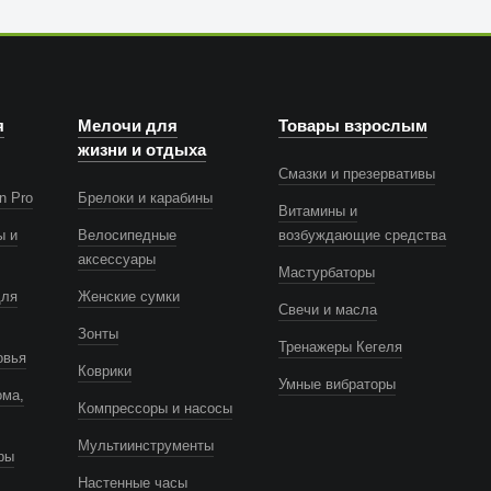
я
Мелочи для
Товары взрослым
жизни и отдыха
Смазки и презервативы
n Pro
Брелоки и карабины
Витамины и
ы и
Велосипедные
возбуждающие средства
аксессуары
Мастурбаторы
для
Женские сумки
Свечи и масла
Зонты
Тренажеры Кегеля
овья
Коврики
Умные вибраторы
ома,
Компрессоры и насосы
Мультиинструменты
ры
Настенные часы