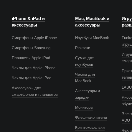
iPhone & iPad и
Mac, MacBook и
Игру
аксессуары
аксессуары
разв
Смартфоны Apple iPhone
Ноутбуки MacBook
Funko
игру
Смартфоны Samsung
Рюкзаки
Игру
Планшеты Apple iPad
Сумки для
смар
ноутбуков
Чехлы для Apple iPhone
Прист
Чехлы для
телев
Чехлы для Apple iPad
MacBook
LABUB
Аксессуары для
Аксессуары и
смартфонов и планшетов
зарядки
Рисов
обуч
Мониторы
Элек
Флеш-накопители
ADO
Криптокошельки
Чехлы