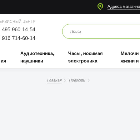
я
Аудиотехника, наушники
Часы, носимая электроника
Мелочи для жизни и отдыха
Адреса магазино
ЕРВИСНЫЙ ЦЕНТР
 495 960-14-54
 916 714-60-14
Аудиотехника,
Часы, носимая
Мелочи
ния
наушники
электроника
жизни и
Главная
Новости