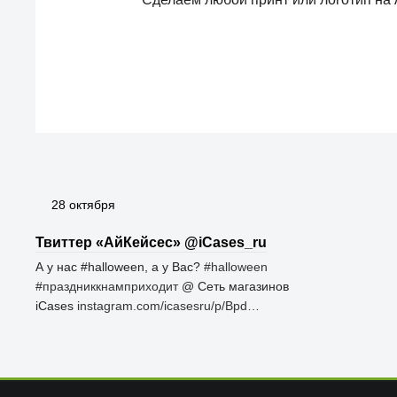
28 октября
Твиттер «АйКейсес» ‏@iCases_ru
А у нас #halloween, а у Вас?
#halloween
#праздниккнамприходит
@ Сеть магазинов
iCases
instagram.com/icasesru/p/Bpd…