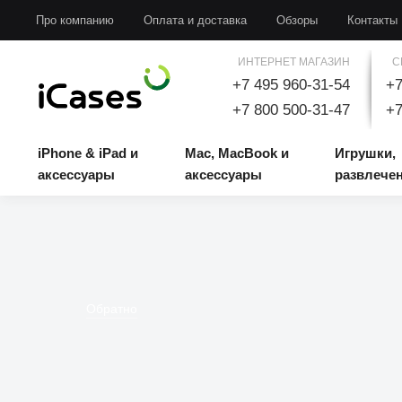
iPhone & iPad и аксессуары
Mac, MacBook и аксессуары
Игрушки, развлечени
Про компанию
Оплата и доставка
Обзоры
Контакты
ИНТЕРНЕТ МАГАЗИН
С
+7 495 960-31-54
+7
+7 800 500-31-47
+7
iPhone & iPad и
Mac, MacBook и
Игрушки,
аксессуары
аксессуары
развлече
Обратно