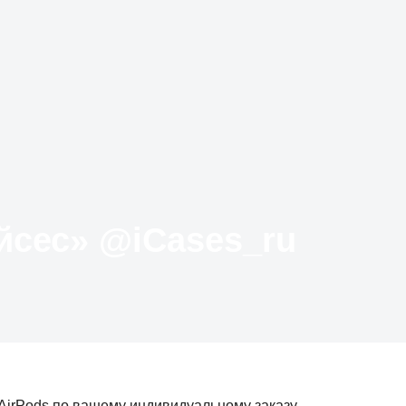
Твиттер «АйКейсес» ‏@iCases_ru
AirPods по вашему индивидуальному заказу.