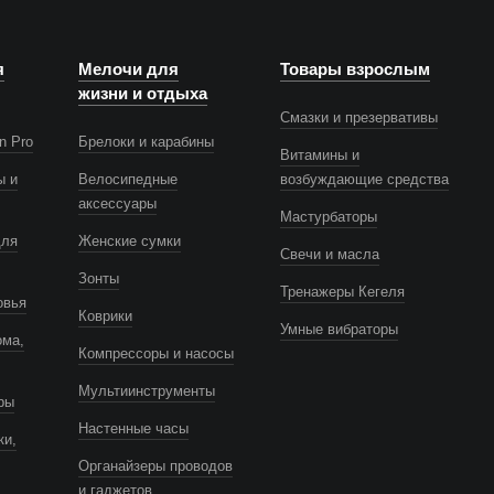
я
Мелочи для
Товары взрослым
жизни и отдыха
Смазки и презервативы
n Pro
Брелоки и карабины
Витамины и
ы и
Велосипедные
возбуждающие средства
аксессуары
Мастурбаторы
для
Женские сумки
Свечи и масла
Зонты
Тренажеры Кегеля
овья
Коврики
Умные вибраторы
ома,
Компрессоры и насосы
Мультиинструменты
ры
Настенные часы
ки,
Органайзеры проводов
и гаджетов