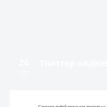
26
октября
2018
Сделаем любой принт или логотип на 