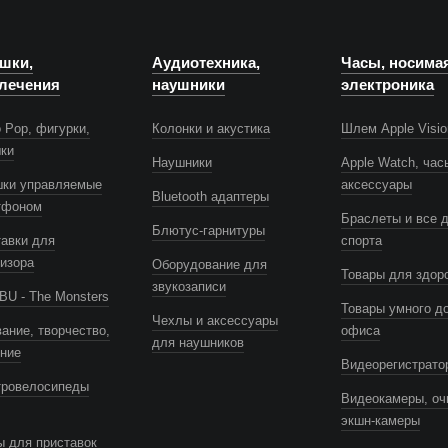
шки,
Аудиотехника,
Часы, носима
лечения
наушники
электроника
 Pop, фигурки,
Колонки и акустика
Шлем Apple Visio
шки
Наушники
Apple Watch, час
шки управляемые
аксессуары
Bluetooth адаптеры
тфоном
Браслеты и все 
Блютус-гарнитуры
авки для
спорта
изора
Оборудование для
Товары для здор
звукозаписи
U - The Monsters
Товары умного д
Чехлы и аксессуары
ание, творчество,
офиса
для наушников
ение
Видеорегистрато
тровелосипеды
Видеокамеры, оч
экшн-камеры
 для приставок