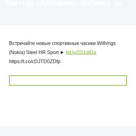
Твиттер «АйКейсес» ‏@iCases_ru
Встречайте новые спортивные часики Withings
(Nokia) Steel HR Sport ►
bit.ly/2S1dIDa
https://t.co/cDJTD0ZDfp