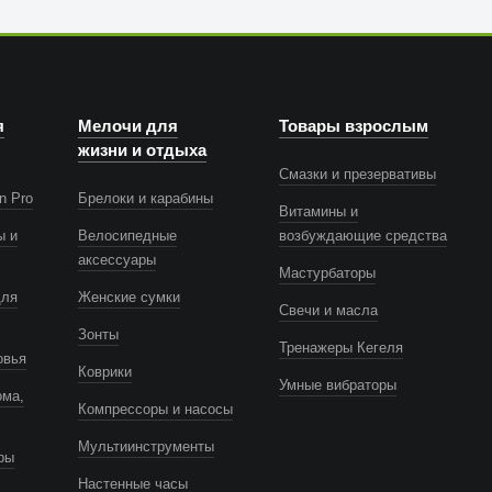
я
Мелочи для
Товары взрослым
жизни и отдыха
Смазки и презервативы
n Pro
Брелоки и карабины
Витамины и
ы и
Велосипедные
возбуждающие средства
аксессуары
Мастурбаторы
для
Женские сумки
Свечи и масла
Зонты
Тренажеры Кегеля
овья
Коврики
Умные вибраторы
ома,
Компрессоры и насосы
Мультиинструменты
ры
Настенные часы