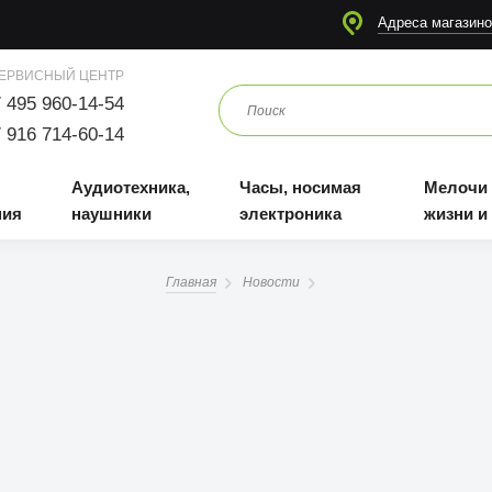
я
Аудиотехника, наушники
Часы, носимая электроника
Мелочи для жизни и отдыха
Адреса магазино
ЕРВИСНЫЙ ЦЕНТР
 495 960-14-54
 916 714-60-14
Аудиотехника,
Часы, носимая
Мелочи
ния
наушники
электроника
жизни и
Главная
Новости