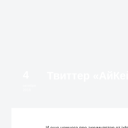
4
октября
2018
И еще немного про аккумулятор от ixb