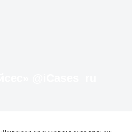
Твиттер «АйКейсес» ‏@iCases_ru
t: Что касается наших стандартных сценариев, то в