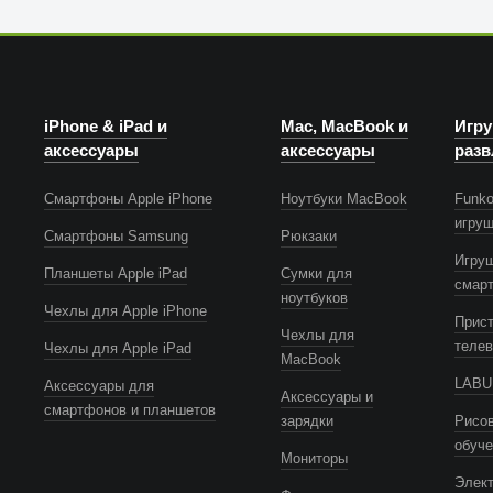
iPhone & iPad и
Mac, MacBook и
Игру
аксессуары
аксессуары
разв
Смартфоны Apple iPhone
Ноутбуки MacBook
Funko
игру
Смартфоны Samsung
Рюкзаки
Игру
Планшеты Apple iPad
Сумки для
смар
ноутбуков
Чехлы для Apple iPhone
Прист
Чехлы для
телев
Чехлы для Apple iPad
MacBook
LABUB
Аксессуары для
Аксессуары и
смартфонов и планшетов
зарядки
Рисов
обуч
Мониторы
Элек