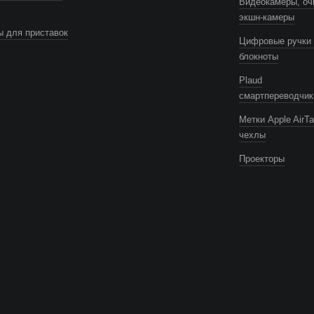
Видеокамеры, оч
экшн-камеры
 для приставок
Цифровые ручки 
блокноты
Plaud
смартпереводчик
Метки Apple AirTa
чехлы
Проекторы