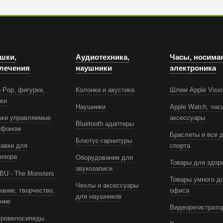
шки,
Аудиотехника,
Часы, носима
лечения
наушники
электроника
 Pop, фигурки,
Колонки и акустика
Шлем Apple Visio
шки
Наушники
Apple Watch, час
шки управляемые
аксессуары
Bluetooth адаптеры
тфоном
Браслеты и все 
Блютус-гарнитуры
авки для
спорта
изора
Оборудование для
Товары для здор
звукозаписи
U - The Monsters
Товары умного д
Чехлы и аксессуары
ание, творчество,
офиса
для наушников
ение
Видеорегистрато
тровелосипеды