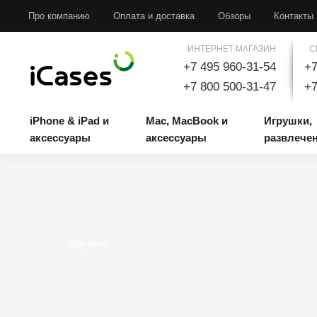
iPhone & iPad и аксессуары
Mac, MacBook и аксессуары
Игрушки, развлечени
Про компанию
Оплата и доставка
Обзоры
Контакты
ИНТЕРНЕТ МАГАЗИН
С
+7 495 960-31-54
+7
+7 800 500-31-47
+7
iPhone & iPad и
Mac, MacBook и
Игрушки,
аксессуары
аксессуары
развлече
Обратно