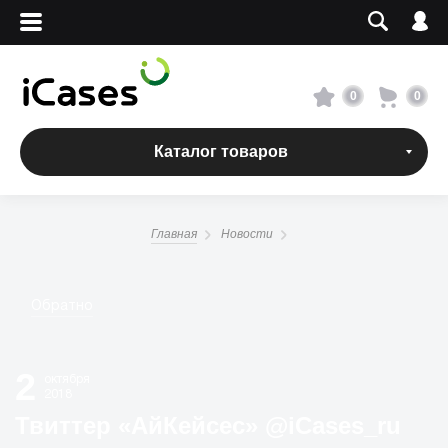
Вход
Регистрация
Сервисный центр
0
0
О магазине
Каталог товаров
Оплата и доставка
Главная
Новости
Адреса магазинов
Вакансии
Обратно
+7 495 960-31-54
2
октября
2018
+7 800 500-31-47
Твиттер «АйКейсес» ‏@iCases_ru