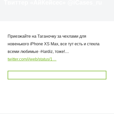
Твиттер «АйКейсес» ‏@iCases_ru
Приезжайте на Таганочку за чехлами для
новенького iPhone XS Max, все тут есть и стекла
всеми любимые -Hardiz, тоже!…
twitter.com/i/web/status/1…