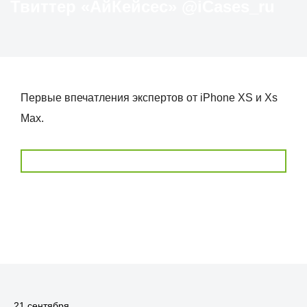
Твиттер «АйКейсес» ‏@iCases_ru
Первые впечатления экспертов от iPhone XS и Xs
Max.
21 сентября