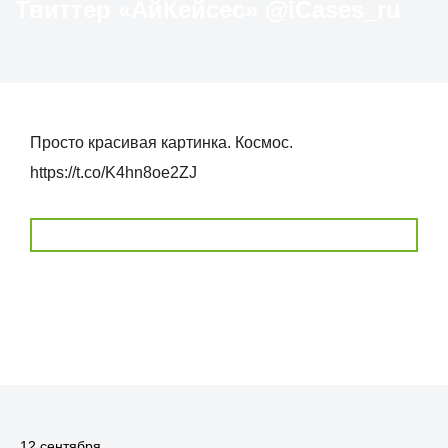
Твиттер «АйКейсес» ‏@iCases_ru
Просто красивая картинка. Космос.
https://t.co/K4hn8oe2ZJ
12 сентября