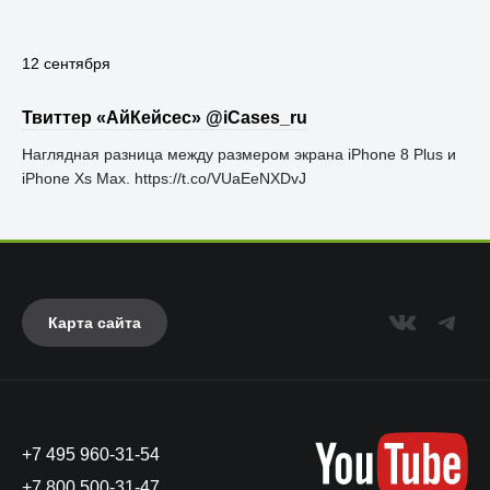
12 сентября
Твиттер «АйКейсес» ‏@iCases_ru
Наглядная разница между размером экрана iPhone 8 Plus и
iPhone Xs Max. https://t.co/VUaEeNXDvJ
Карта сайта
+7 495 960-31-54
+7 800 500-31-47