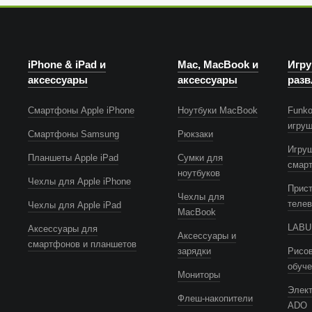
iPhone & iPad и
Mac, MacBook и
Игру
аксессуары
аксессуары
разв
Смартфоны Apple iPhone
Ноутбуки MacBook
Funko
игру
Смартфоны Samsung
Рюкзаки
Игру
Планшеты Apple iPad
Сумки для
смар
ноутбуков
Чехлы для Apple iPhone
Прист
Чехлы для
телев
Чехлы для Apple iPad
MacBook
LABUB
Аксессуары для
Аксессуары и
смартфонов и планшетов
зарядки
Рисов
обуч
Мониторы
Элек
Флеш-накопители
ADO