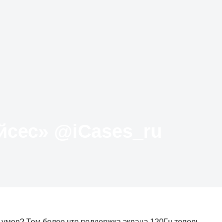
Твиттер «АйКейсес» ‏@iCases_ru
о умер? Тем более что поддержка экрана 120Гц теперь