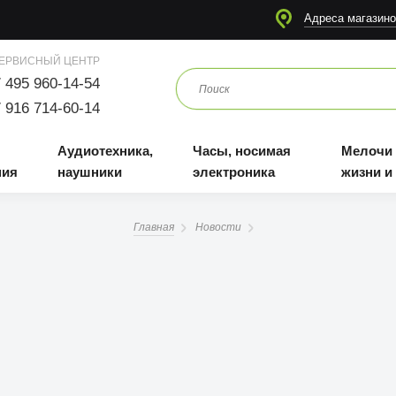
я
Аудиотехника, наушники
Часы, носимая электроника
Мелочи для жизни и отдыха
Адреса магазино
ЕРВИСНЫЙ ЦЕНТР
 495 960-14-54
 916 714-60-14
Аудиотехника,
Часы, носимая
Мелочи
ния
наушники
электроника
жизни и
Главная
Новости