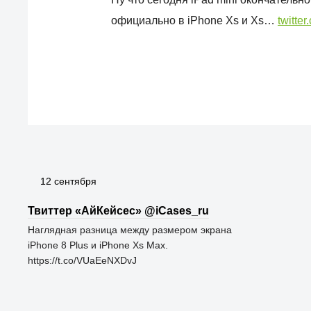
официально в iPhone Xs и Xs…
twitte
12 сентября
Твиттер «АйКейсес» ‏@iCases_ru
Наглядная разница между размером экрана
iPhone 8 Plus и iPhone Xs Max.
https://t.co/VUaEeNXDvJ