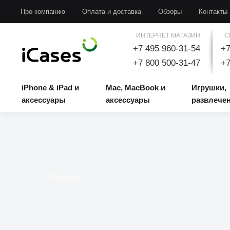
iPhone & iPad и аксессуары
Mac, MacBook и аксессуары
Игрушки, развлечени
Про компанию
Оплата и доставка
Обзоры
Контакты
ИНТЕРНЕТ МАГАЗИН
С
+7 495 960-31-54
+7
+7 800 500-31-47
+7
iPhone & iPad и
Mac, MacBook и
Игрушки,
аксессуары
аксессуары
развлече
Обратно