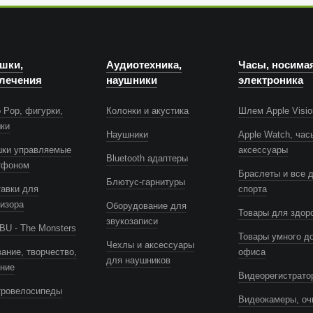
шки,
Аудиотехника,
Часы, носима
лечения
наушники
электроника
 Pop, фигурки,
Колонки и акустика
Шлем Apple Visio
шки
Наушники
Apple Watch, час
шки управляемые
аксессуары
Bluetooth адаптеры
тфоном
Браслеты и все 
Блютус-гарнитуры
авки для
спорта
изора
Оборудование для
Товары для здор
звукозаписи
U - The Monsters
Товары умного д
Чехлы и аксессуары
ание, творчество,
офиса
для наушников
ение
Видеорегистрато
тровелосипеды
Видеокамеры, оч