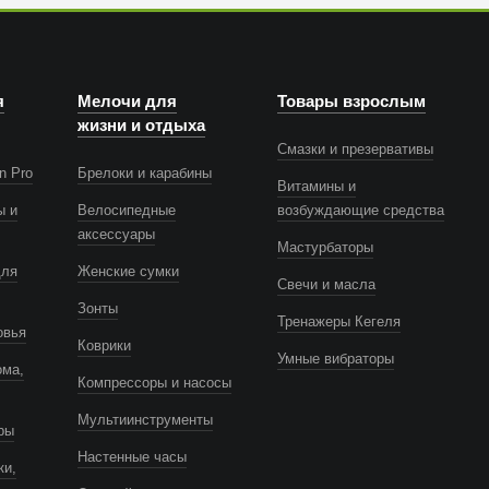
я
Мелочи для
Товары взрослым
жизни и отдыха
Смазки и презервативы
n Pro
Брелоки и карабины
Витамины и
ы и
Велосипедные
возбуждающие средства
аксессуары
Мастурбаторы
для
Женские сумки
Свечи и масла
Зонты
Тренажеры Кегеля
овья
Коврики
Умные вибраторы
ома,
Компрессоры и насосы
Мультиинструменты
ры
Настенные часы
ки,