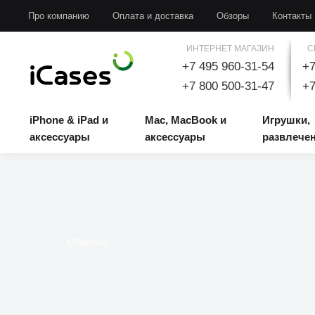
iPhone & iPad и аксессуары
Mac, MacBook и аксессуары
Игрушки, развлечени
Про компанию
Оплата и доставка
Обзоры
Контакты
ИНТЕРНЕТ МАГАЗИН
С
+7 495 960-31-54
+7
+7 800 500-31-47
+7
iPhone & iPad и
Mac, MacBook и
Игрушки,
аксессуары
аксессуары
развлече
Обратно