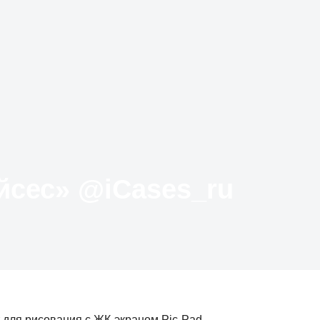
Твиттер «АйКейсес» ‏@iCases_ru
 для рисования с ЖК-экраном Pic-Pad.