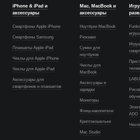
iPhone & iPad и
Mac, MacBook и
Игру
аксессуары
аксессуары
разв
Смартфоны Apple iPhone
Ноутбуки MacBook
Funko
игру
Смартфоны Samsung
Рюкзаки
Игру
Планшеты Apple iPad
Сумки для
смар
ноутбуков
Чехлы для Apple iPhone
Прист
Чехлы для
телев
Чехлы для Apple iPad
MacBook
LABUB
Аксессуары для
Аксессуары и
смартфонов и планшетов
зарядки
Рисов
обуч
Мониторы
Элек
Флеш-накопители
ADO
Криптокошельки
Чехлы
Mac Studio