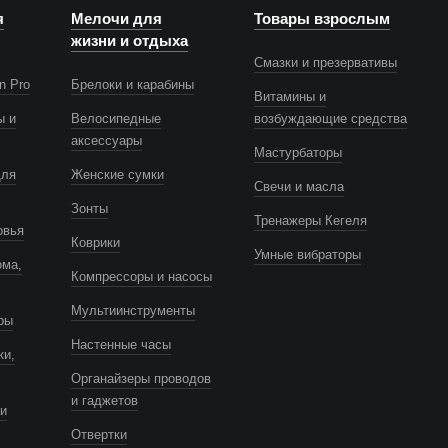
я
Мелочи для
Товары взрослым
жизни и отдыха
Смазки и презервативы
n Pro
Брелоки и карабины
Витамины и
ы и
Велосипедные
возбуждающие средства
аксессуары
Мастурбаторы
для
Женские сумки
Свечи и масла
Зонты
Тренажеры Кегеля
овья
Коврики
Умные вибраторы
ома,
Компрессоры и насосы
Мультиинструменты
ры
Настенные часы
ки,
Органайзеры проводов
и гаджетов
и
Отвертки