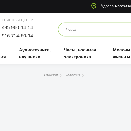
я
Аудиотехника, наушники
Часы, носимая электроника
Мелочи для жизни и отдыха
Адреса магазино
ЕРВИСНЫЙ ЦЕНТР
 495 960-14-54
 916 714-60-14
Аудиотехника,
Часы, носимая
Мелочи
ния
наушники
электроника
жизни и
Главная
Новости