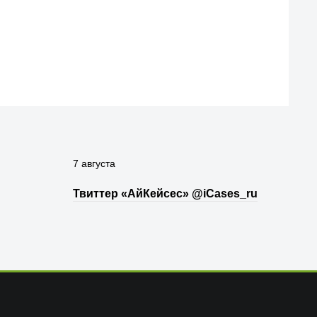
7 августа
Твиттер «АйКейсес» ‏@iCases_ru