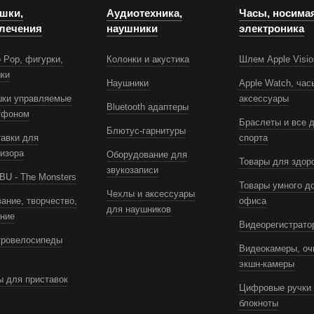
шки,
Аудиотехника,
Часы, носима
лечения
наушники
электроника
 Pop, фигурки,
Колонки и акустика
Шлем Apple Visio
шки
Наушники
Apple Watch, час
шки управляемые
аксессуары
Bluetooth адаптеры
тфоном
Браслеты и все 
Блютус-гарнитуры
авки для
спорта
изора
Оборудование для
Товары для здор
звукозаписи
U - The Monsters
Товары умного д
Чехлы и аксессуары
ание, творчество,
офиса
для наушников
ение
Видеорегистрато
тровелосипеды
Видеокамеры, оч
экшн-камеры
 для приставок
Цифровые ручки 
блокноты