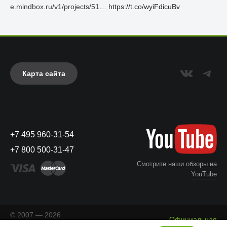
e.mindbox.ru/v1/projects/51…
https://t.co/wyiFdicuBv
Карта сайта
+7 495 960-31-54
+7 800 500-31-47
Смотрите наши обзоры на
YouTube
© 2007 — 2026
Официальная
«Айкейсес»
. Все права
Что с моим заказом?