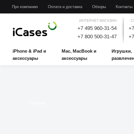
iPhone & iPad и аксессуары
Mac, MacBook и аксессуары
Игрушки, развлечени
Про компанию
Оплата и доставка
Обзоры
Контакты
ИНТЕРНЕТ МАГАЗИН
С
+7 495 960-31-54
+7
+7 800 500-31-47
+7
iPhone & iPad и
Mac, MacBook и
Игрушки,
аксессуары
аксессуары
развлече
Обратно