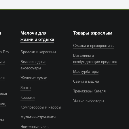
я
Мелочи для
Товары взрослым
жизни и отдыха
Смазки и презервативы
n Pro
Брелоки и карабины
Витамины и
ы и
Велосипедные
возбуждающие средства
аксессуары
Мастурбаторы
для
Женские сумки
Свечи и масла
Зонты
Тренажеры Кегеля
овья
Коврики
Умные вибраторы
ома,
Компрессоры и насосы
Мультиинструменты
ры
Настенные часы