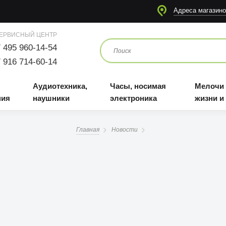
я
Аудиотехника, наушники
Часы, носимая электроника
Мелочи для жизни и отдыха
Адреса магазино
ЕРВИСНЫЙ ЦЕНТР
 495 960-14-54
 916 714-60-14
Аудиотехника,
Часы, носимая
Мелочи
ния
наушники
электроника
жизни и
Главная
Новости