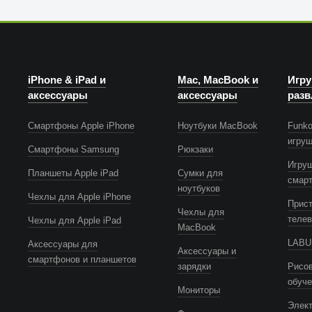
iPhone & iPad и
Mac, MacBook и
Игру
аксессуары
аксессуары
разв
Смартфоны Apple iPhone
Ноутбуки MacBook
Funko
игру
Смартфоны Samsung
Рюкзаки
Игру
Планшеты Apple iPad
Сумки для
смар
ноутбуков
Чехлы для Apple iPhone
Прист
Чехлы для
телев
Чехлы для Apple iPad
MacBook
LABUB
Аксессуары для
Аксессуары и
смартфонов и планшетов
зарядки
Рисов
обуч
Мониторы
Элек