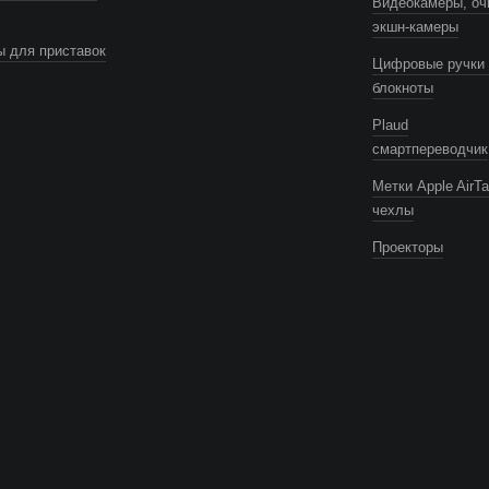
Видеокамеры, оч
экшн-камеры
 для приставок
Цифровые ручки 
блокноты
Plaud
смартпереводчик
Метки Apple AirTa
чехлы
Проекторы