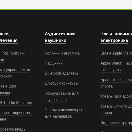
шки,
Аудиотехника,
Часы, носима
лечения
наушники
электроника
 Pop, фигурки,
Колонки и акустика
Шлем Apple Visio
шки
Наушники
Apple Watch, час
шки управляемые
аксессуары
Bluetooth адаптеры
тфоном
Браслеты и все 
Блютус-гарнитуры
авки для
спорта
изора
Оборудование для
Товары для здор
звукозаписи
U - The Monsters
Товары умного д
Чехлы и аксессуары
ание, творчество,
офиса
для наушников
ение
Видеорегистрато
тровелосипеды