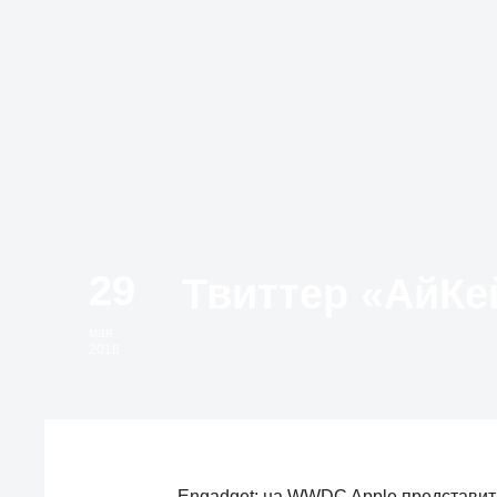
29
мая
2018
Engadget: на WWDC Apple представит