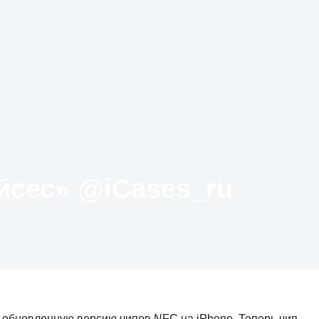
Твиттер «АйКейсес» ‏@iCases_ru
 обновленную версию чипов NFC на iPhone. Теперь чип