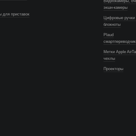
Видеокамеры, оч
экшн-камеры
 для приставок
Цифровые ручки 
блокноты
Plaud
смартпереводчик
Метки Apple AirTa
чехлы
Проекторы