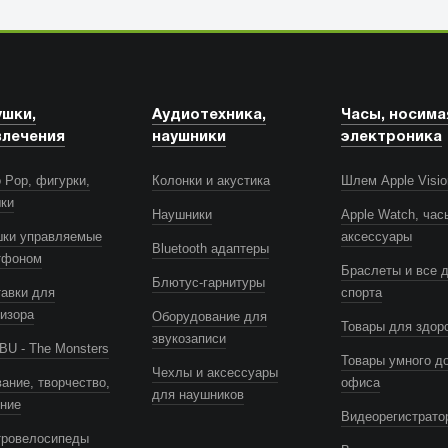
ушки,
Аудиотехника,
Часы, носима
влечения
наушники
электроника
 Pop, фигурки,
Колонки и акустика
Шлем Apple Visio
шки
Наушники
Apple Watch, час
шки управляемые
аксессуары
Bluetooth адаптеры
тфоном
Браслеты и все 
Блютус-гарнитуры
авки для
спорта
изора
Оборудование для
Товары для здор
звукозаписи
U - The Monsters
Товары умного д
Чехлы и аксессуары
ание, творчество,
офиса
для наушников
ение
Видеорегистрато
тровелосипеды