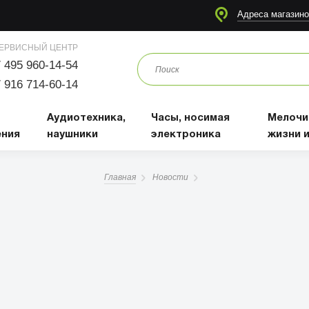
я
Аудиотехника, наушники
Часы, носимая электроника
Мелочи для жизни и отдыха
Адреса магазино
ЕРВИСНЫЙ ЦЕНТР
 495 960-14-54
 916 714-60-14
Аудиотехника,
Часы, носимая
Мелочи
ения
наушники
электроника
жизни 
Главная
Новости