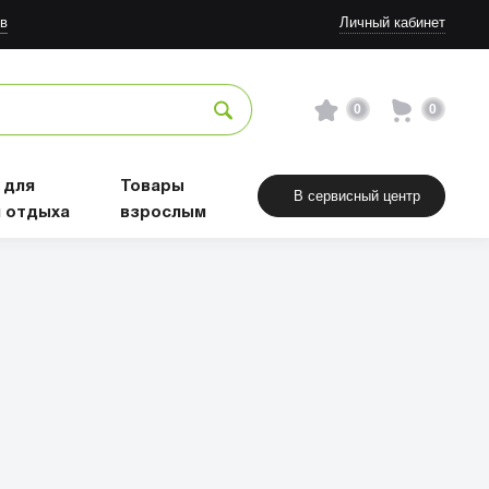
в
Личный кабинет
0
0
 для
Товары
В сервисный центр
и отдыха
взрослым