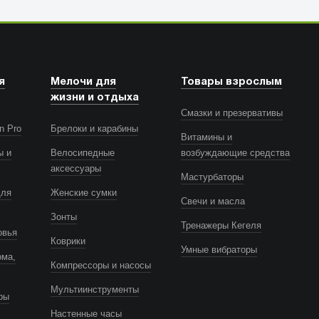
я
Мелочи для
Товары взрослым
жизни и отдыха
Смазки и презервативы
n Pro
Брелоки и карабины
Витамины и
ы и
Велосипедные
возбуждающие средства
аксессуары
Мастурбаторы
для
Женские сумки
Свечи и масла
Зонты
Тренажеры Кегеля
овья
Коврики
Умные вибраторы
ома,
Компрессоры и насосы
Мультиинструменты
ры
Настенные часы