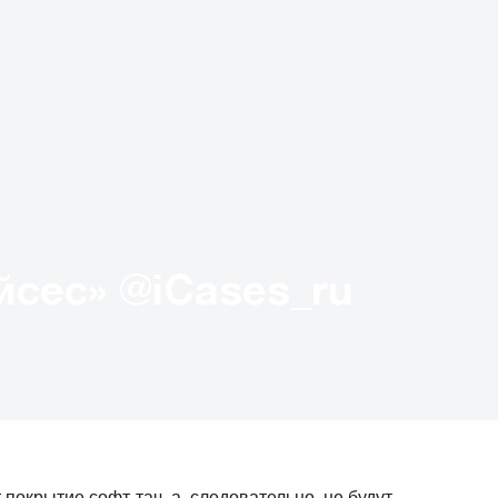
Твиттер «АйКейсес» ‏@iCases_ru
покрытие софт-тач, а, следовательно, не будут