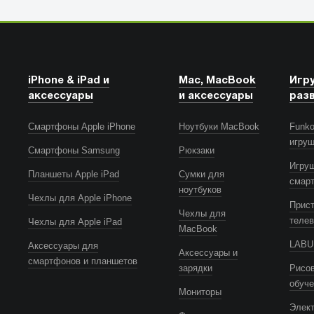
iPhone & iPad и
Mac, MacBook
Игр
аксессуары
и аксессуары
раз
Смартфоны Apple iPhone
Ноутбуки MacBook
Funko
игру
Смартфоны Samsung
Рюкзаки
Игру
Планшеты Apple iPad
Сумки для
смар
ноутбуков
Чехлы для Apple iPhone
Прист
Чехлы для
телев
Чехлы для Apple iPad
MacBook
LABUB
Аксессуары для
Аксессуары и
смартфонов и планшетов
зарядки
Рисов
обуч
Мониторы
Элек