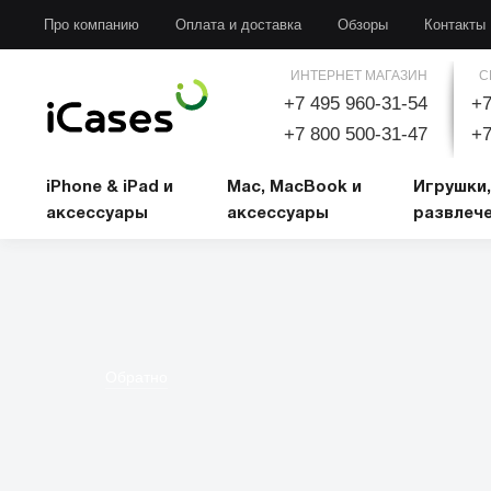
iPhone & iPad и аксессуары
Mac, MacBook и аксессуары
Игрушки, развлечени
Про компанию
Оплата и доставка
Обзоры
Контакты
ИНТЕРНЕТ МАГАЗИН
С
+7 495 960-31-54
+7
+7 800 500-31-47
+7
iPhone & iPad и
Mac, MacBook и
Игрушки,
аксессуары
аксессуары
развлеч
Обратно