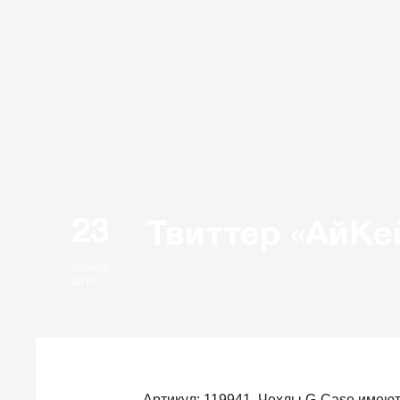
23
апреля
2018
Артикул: 119941. Чехлы G-Case имеют 