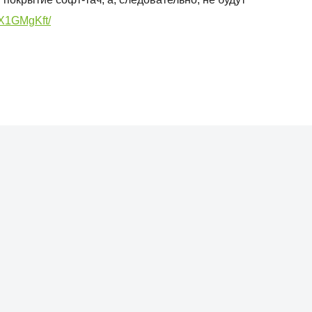
6X1GMgKft/