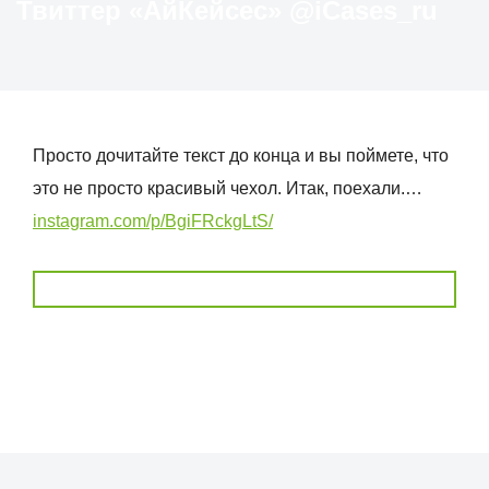
Твиттер «АйКейсес» ‏@iCases_ru
Просто дочитайте текст до конца и вы поймете, что
это не просто красивый чехол. Итак, поехали.…
instagram.com/p/BgiFRckgLtS/