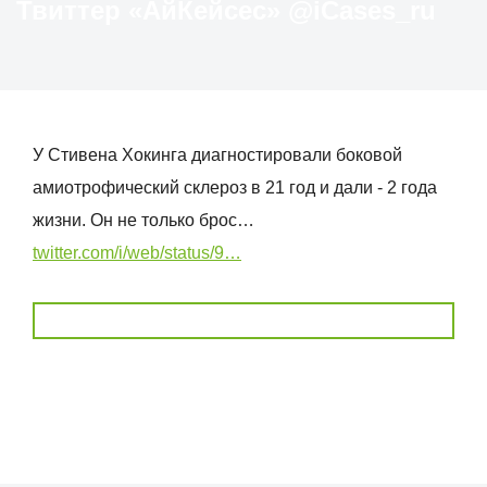
Твиттер «АйКейсес» ‏@iCases_ru
У Стивена Хокинга диагностировали боковой
амиотрофический склероз в 21 год и дали - 2 года
жизни. Он не только брос…
twitter.com/i/web/status/9…