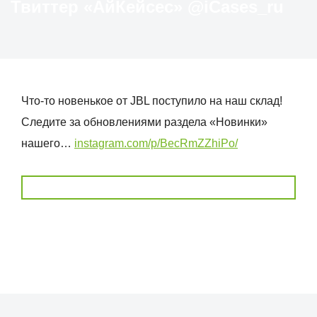
Твиттер «АйКейсес» ‏@iCases_ru
Что-то новенькое от JBL поступило на наш склад!
Следите за обновлениями раздела «Новинки»
нашего…
instagram.com/p/BecRmZZhiPo/