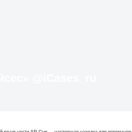
Твиттер «АйКейсес» ‏@iCases_ru
ной реальности AR-Gun — настоящая находка для игроманов