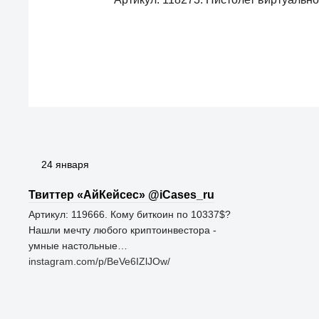
24 января
Твиттер «АйКейсес» ‏@iCases_ru
Артикул: 119666. Кому биткоин по 10337$?
Нашли мечту любого криптоинвестора -
умные настольные…
instagram.com/p/BeVe6IZlJOw/