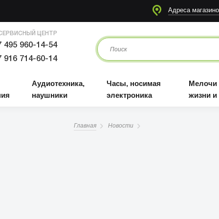
я
Аудиотехника, наушники
Часы, носимая электроника
Мелочи для жизни и отдыха
Адреса магазино
СЕРВИСНЫЙ ЦЕНТР
 495 960-14-54
 916 714-60-14
Аудиотехника,
Часы, носимая
Мелочи
ния
наушники
электроника
жизни и
Главная
Новости