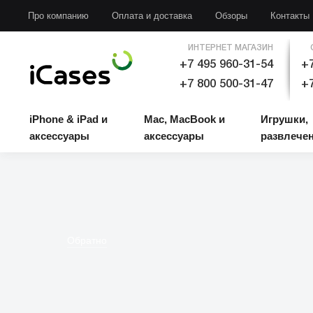
iPhone & iPad и аксессуары
Mac, MacBook и аксессуары
Игрушки, развлечени
Про компанию
Оплата и доставка
Обзоры
Контакты
ИНТЕРНЕТ МАГАЗИН
+7 495 960-31-54
+7
+7 800 500-31-47
+7
iPhone & iPad и
Mac, MacBook и
Игрушки,
аксессуары
аксессуары
развлече
Обратно