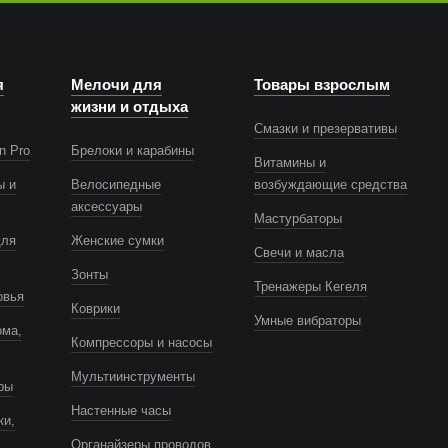
я
Мелочи для
Товары взрослым
жизни и отдыха
Смазки и презервативы
n Pro
Брелоки и карабины
Витамины и
ы и
Велосипедные
возбуждающие средства
аксессуары
Мастурбаторы
для
Женские сумки
Свечи и масла
Зонты
Тренажеры Кегеля
овья
Коврики
Умные вибраторы
ома,
Компрессоры и насосы
Мультиинструменты
ры
Настенные часы
ки,
Органайзеры проводов