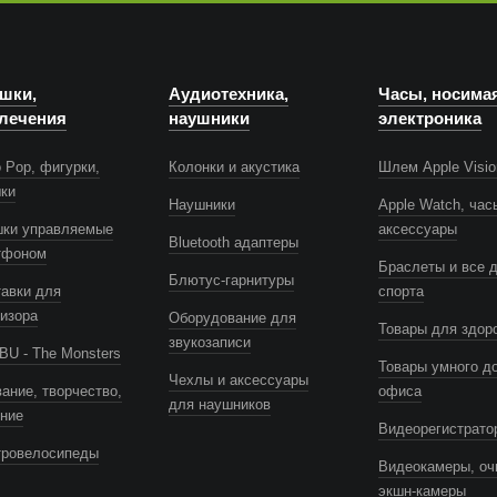
шки,
Аудиотехника,
Часы, носима
лечения
наушники
электроника
 Pop, фигурки,
Колонки и акустика
Шлем Apple Visio
шки
Наушники
Apple Watch, час
шки управляемые
аксессуары
Bluetooth адаптеры
тфоном
Браслеты и все 
Блютус-гарнитуры
авки для
спорта
изора
Оборудование для
Товары для здор
звукозаписи
U - The Monsters
Товары умного д
Чехлы и аксессуары
ание, творчество,
офиса
для наушников
ение
Видеорегистрато
тровелосипеды
Видеокамеры, оч
экшн-камеры