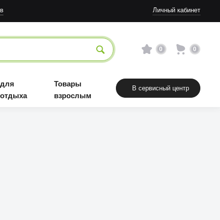
Товары взрослым
в
Личный кабинет
0
0
 для
Товары
В сервисный центр
 отдыха
взрослым