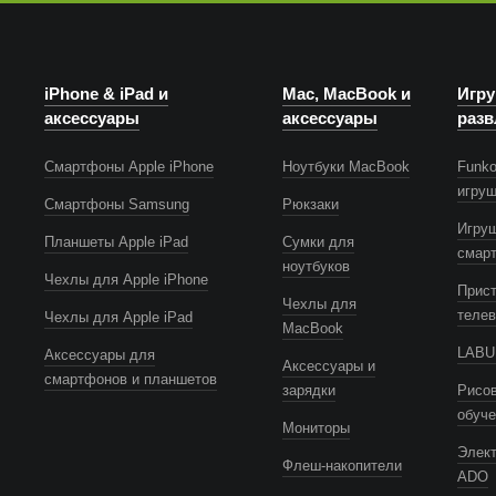
iPhone & iPad и
Mac, MacBook и
Игру
аксессуары
аксессуары
разв
Смартфоны Apple iPhone
Ноутбуки MacBook
Funko
игру
Смартфоны Samsung
Рюкзаки
Игру
Планшеты Apple iPad
Сумки для
смар
ноутбуков
Чехлы для Apple iPhone
Прист
Чехлы для
телев
Чехлы для Apple iPad
MacBook
LABUB
Аксессуары для
Аксессуары и
смартфонов и планшетов
зарядки
Рисов
обуч
Мониторы
Элек
Флеш-накопители
ADO