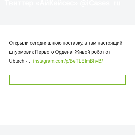
Твиттер «АйКейсес» ‏@iCases_ru
Открыли сегодняшнюю поставку, а там настоящий
штурмовик Первого Ордена! Живой робот от
Ubtech -…
instagram.com/p/BeTLEImBhvB/