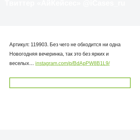
Твиттер «АйКейсес» ‏@iCases_ru
Артикул: 119903. Без чего не обходится ни одна
Новогодняя вечеринка, так это без ярких и
веселых…
instagram.com/p/BdApPW8B1L9/