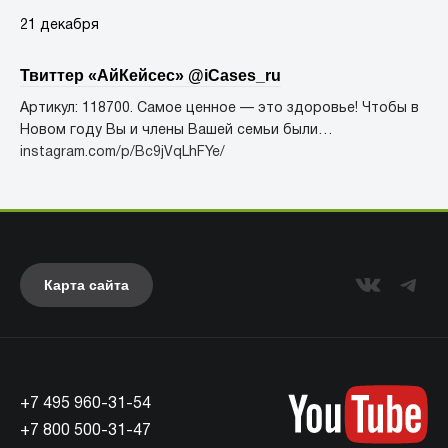
21 декабря
Твиттер «АйКейсес» ‏@iCases_ru
Артикул: 118700. Самое ценное — это здоровье! Чтобы в
Новом году Вы и члены Вашей семьи были…
instagram.com/p/Bc9jVqLhFYe/
Карта сайта
+7 495 960-31-54
+7 800 500-31-47