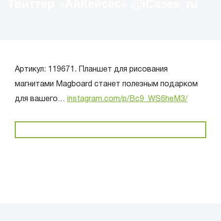
Твиттер «АйКейсес» ‏@iCases_ru
Артикул: 119671. Планшет для рисования
магнитами Magboard станет полезным подарком
для вашего…
instagram.com/p/Bc9_WS6heM3/