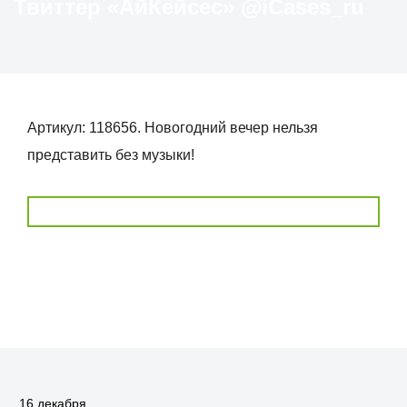
Твиттер «АйКейсес» ‏@iCases_ru
Артикул: 118656. Новогодний вечер нельзя
представить без музыки!
16 декабря