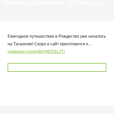
Твиттер «АйКейсес» ‏@iCases_ru
Ежегодное путешествие в Рождество уже началось
на Таганочке! Скоро и сайт приготовится к…
instagram.com/p/BcHltEEBL2T/