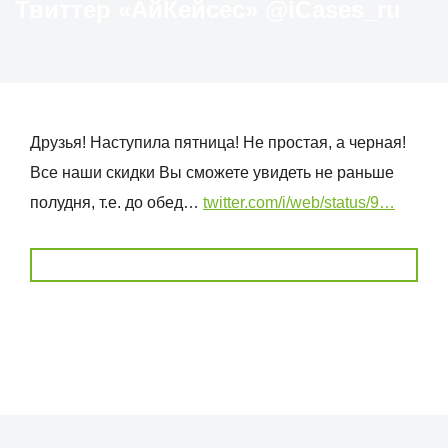
Твиттер «АйКейсес» ‏@iCases_ru
Друзья! Наступила пятница! Не простая, а черная!
Все наши скидки Вы сможете увидеть не раньше
полудня, т.е. до обед…
twitter.com/i/web/status/9…