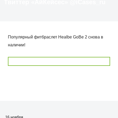
Твиттер «АйКейсес» ‏@iCases_ru
Популярный фитбраслет Healbe GoBe 2 снова в
наличии!
16 ноября