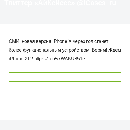
Твиттер «АйКейсес» ‏@iCases_ru
СМИ: новая версия iPhone X через год станет
более функциональным устройством. Верим! Ждем
iPhone XL? https://t.co/ykWAKU851e