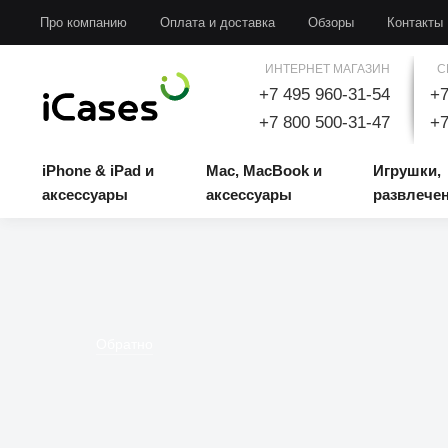
iPhone & iPad и аксессуары
Mac, MacBook и аксессуары
Игрушки, развлечени
Про компанию
Оплата и доставка
Обзоры
Контакты
ИНТЕРНЕТ МАГАЗИН
С
+7 495 960-31-54
+7
+7 800 500-31-47
+7
iPhone & iPad и
Mac, MacBook и
Игрушки,
аксессуары
аксессуары
развлече
Обратно