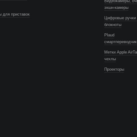
Видеокамеры, оч
экшн-камеры
 для приставок
Цифровые ручки 
блокноты
Plaud
смартпереводчик
Метки Apple AirTa
чехлы
Проекторы