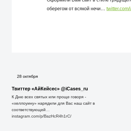
оберегом от всякой нечи…
twitter.com
28 октября
Твиттер «АйКейсес» ‏@iCases_ru
К Дню всех святых или проще говоря -
«хеллоуину» нарядили для Вас наш сайт в
соответствующей…
instagram.com/p/BazHcR4h1rC/