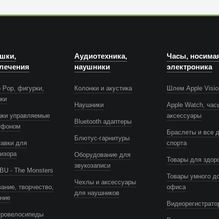
шки,
Аудиотехника,
Часы, носима
лечения
наушники
электроника
 Pop, фигурки,
Колонки и акустика
Шлем Apple Visio
шки
Наушники
Apple Watch, час
шки управляемые
аксессуары
Bluetooth адаптеры
тфоном
Браслеты и все 
Блютус-гарнитуры
авки для
спорта
изора
Оборудование для
Товары для здор
звукозаписи
U - The Monsters
Товары умного д
Чехлы и аксессуары
ание, творчество,
офиса
для наушников
ение
Видеорегистрато
тровелосипеды