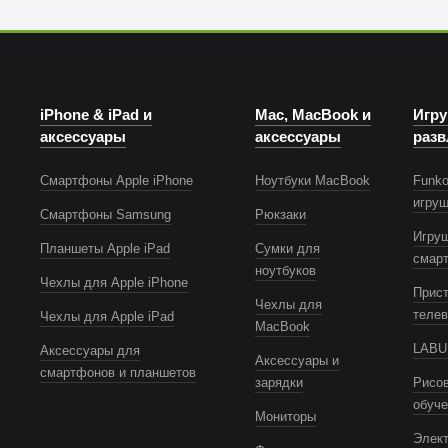
iPhone & iPad и
Mac, MacBook и
Игру
аксессуары
аксессуары
разв
Смартфоны Apple iPhone
Ноутбуки MacBook
Funko
игру
Смартфоны Samsung
Рюкзаки
Игру
Планшеты Apple iPad
Сумки для
смар
ноутбуков
Чехлы для Apple iPhone
Прист
Чехлы для
телев
Чехлы для Apple iPad
MacBook
LABUB
Аксессуары для
Аксессуары и
смартфонов и планшетов
зарядки
Рисов
обуч
Мониторы
Элек