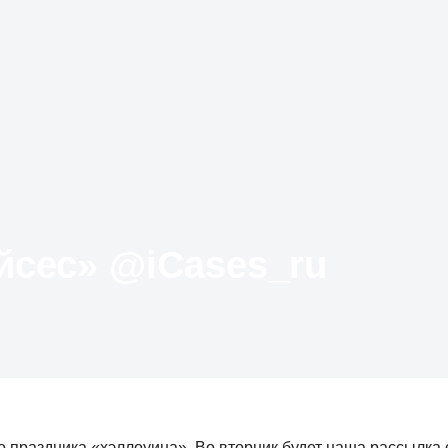
Твиттер «АйКейсес» ‏@iCases_ru
 праздника «хэллоуина». Во вторник будет наша рассылка 