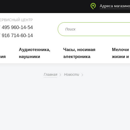
я
Аудиотехника, наушники
Часы, носимая электроника
Мелочи для жизни и отдыха
Адреса магазино
ЕРВИСНЫЙ ЦЕНТР
 495 960-14-54
 916 714-60-14
Аудиотехника,
Часы, носимая
Мелочи
ния
наушники
электроника
жизни и
Главная
Новости