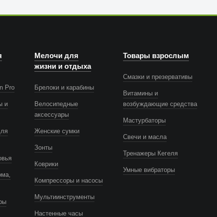
я
Мелочи для
Товары взрослым
жизни и отдыха
Смазки и презервативы
n Pro
Брелоки и карабины
Витамины и
ы и
Велосипедные
возбуждающие средства
аксессуары
Мастурбаторы
для
Женские сумки
Свечи и масла
Зонты
Тренажеры Кегеля
овья
Коврики
Умные вибраторы
ома,
Компрессоры и насосы
Мультиинструменты
ры
Настенные часы