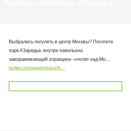
Твиттер «АйКейсес» ‏@iCases_ru
Выбрались погулять в центр Москвы? Посетите
парк #Зарядье, внутри павильона
завораживающий атракцион -«полет над Мо…
twitter.com/i/web/status/9…