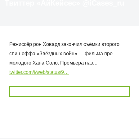
Твиттер «АйКейсес» ‏@iCases_ru
Режиссёр рон Ховард закончил съёмки второго
спин-оффа «Звёздных войн» — фильма про
молодого Хана Соло. Премьера наз…
twitter.com/i/web/status/9…