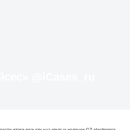
Твиттер «АйКейсес» ‏@iCases_ru
двести итоги розыгрыша крутых колонок GZ electronics.