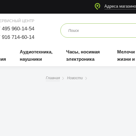
я
Аудиотехника, наушники
Часы, носимая электроника
Мелочи для жизни и отдыха
Адреса магазино
ЕРВИСНЫЙ ЦЕНТР
 495 960-14-54
 916 714-60-14
Аудиотехника,
Часы, носимая
Мелочи
ния
наушники
электроника
жизни и
Главная
Новости