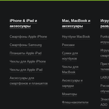
iPhone & iPad и
Mac, MacBook и
Игру
аксессуары
аксессуары
разв
Смартфоны Apple iPhone
Ноутбуки MacBook
Funko
игру
Смартфоны Samsung
Рюкзаки
Игру
Планшеты Apple iPad
Сумки для
смар
ноутбуков
Чехлы для Apple iPhone
Прист
Чехлы для
телев
Чехлы для Apple iPad
MacBook
LABUB
Аксессуары для
Аксессуары и
смартфонов и планшетов
зарядки
Рисов
обуч
Мониторы
Элек
Флеш-накопители
ADO