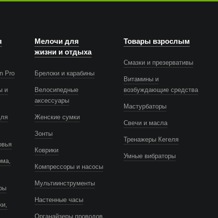
я
Мелочи для
Товары взрослым
жизни и отдыха
Смазки и презервативы
n Pro
Брелоки и карабины
Витамины и
ы и
Велосипедные
возбуждающие средства
аксессуары
Мастурбаторы
для
Женские сумки
Свечи и масла
Зонты
Тренажеры Кегеля
овья
Коврики
Умные вибраторы
ома,
Компрессоры и насосы
Мультиинструменты
ры
Настенные часы
ки,
Органайзеры проводов