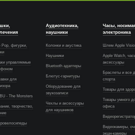
шки,
Аудиотехника,
Часы, носима
лечения
наушники
электроника
 Pop, фигурки,
Колонки и акустика
Шлем Apple Visio
шки
Наушники
Apple Watch, час
шки управляемые
аксессуары
Bluetooth адаптеры
тфоном
Браслеты и все 
Блютус-гарнитуры
авки для
спорта
изора
Оборудование для
Товары для здор
звукозаписи
U - The Monsters
Товары умного д
Чехлы и аксессуары
ание, творчество,
офиса
для наушников
ение
Видеорегистрато
тровелосипеды
Видеокамеры, оч
экшн-камеры