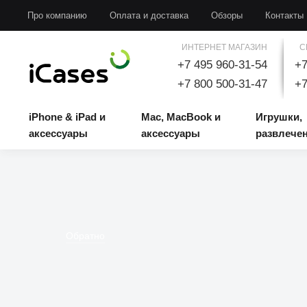
iPhone & iPad и аксессуары
Mac, MacBook и аксессуары
Игрушки, развлечени
Про компанию
Оплата и доставка
Обзоры
Контакты
ИНТЕРНЕТ МАГАЗИН
С
+7 495 960-31-54
+7
+7 800 500-31-47
+7
iPhone & iPad и
Mac, MacBook и
Игрушки,
аксессуары
аксессуары
развлече
Обратно