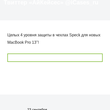
Твиттер «АйКейсес» ‏@iCases_ru
Целых 4 уровня защиты в чехлах Speck для новых
MacBook Pro 13"!
23 сентября