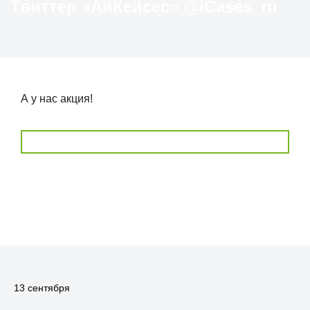
Твиттер «АйКейсес» ‏@iCases_ru
А у нас акция!
13 сентября