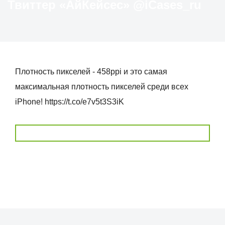
Твиттер «АйКейсес» ‏@iCases_ru
Плотность пикселей - 458ppi и это самая
максимальная плотность пикселей среди всех
iPhone! https://t.co/e7v5t3S3iK