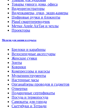
Товары умного дома, офиса
Видеорегистраторы
Видеокамеры, очки, экшн-камеры
Цифровые ручки и блокноты
Plaud смартпереводчик
Метки Apple AirTag и чехлы
Проекторы
Мелочи для жизни и отдыха
Брелоки и карабины
Велосипедные аксессуары
Женские сумки
Зонты
Коврики
Компрессоры и насосы
Мультиинструменты
Настенные часы
Органайзеры проводов и гаджетов
Отвертки
Подарочные сертификаты
Посуда и термопосуда
Самокаты для города
Скетчбуки и Тетради