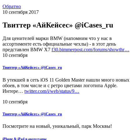
Обратно
10
сентября
2017
Твиттер «АйКейсес» ‏@iCases_ru
Для ценителей марки BMW (напомним что у нас в
ассортименте есть официальные чехлы) - в этот день
представлен BMW X7
f30.bimmerpost.com/forums/showthr…
10 сентября
Твиттер «АйКейсес» ‏@iCases_ru
В утекшей в сеть iOS 11 Golden Master нашли много новых
обоев, в том числе и с ретро цветами логотипа Apple.
Интере…
twitter.com/i/web/status/9…
10 сентября
Твиттер «АйКейсес» ‏@iCases_ru
Посмотрите на новый, уникальный, парк Москвы!
iPhone & iPad и аксессуары